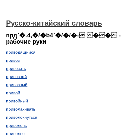
Русско-китайский словарь
прд`�.4,�/�b4`�/�/�- �� -
рабочие руки
приводящийся
привоз
привозить
привозной
привозный
привой
привойный
приволакивать
приволокнуться
приволочь
приволье