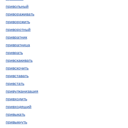
привольный
привораживать
приворожить
приворотный
привратник
привратница
приврать
привскакивать
привскочить
привставать
привстать
привулканизация
привходить
привходящий
привыкать
привыкнуть