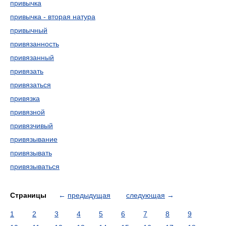
привычка
привычка - вторая натура
привычный
привязанность
привязанный
привязать
привязаться
привязка
привязной
привязчивый
привязывание
привязывать
привязываться
Страницы
←
предыдущая
следующая
→
1
2
3
4
5
6
7
8
9